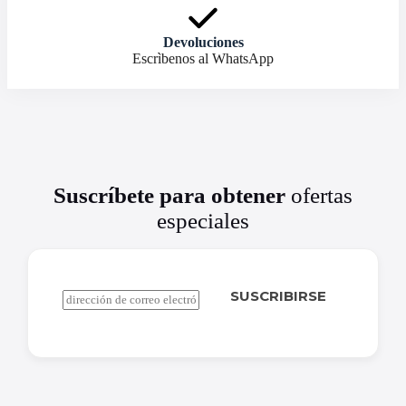
Devoluciones
Escrìbenos al WhatsApp
Suscríbete para obtener
ofertas
especiales
SUSCRIBIRSE
C
o
r
r
e
o
e
l