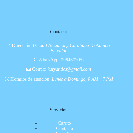
e
c
t
r
ò
n
Contacto
i
c
o
📍 Dirección:
Unidad Nacional y Carabobo Riobamba,
*
Ecuador
📱 WhatsApp:
0984603052
📧 Correo:
kuryandes@gmail.com
🕓 Horarios de atención:
Lunes a Domingo, 9 AM – 7 PM
Servicios
Carrito
Contacto