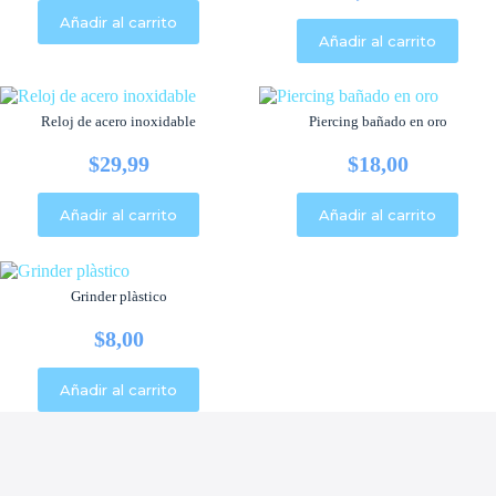
Original
Current
Añadir al carrito
price
price
Añadir al carrito
was:
is:
$18,00.
$16,00.
Reloj de acero inoxidable
Piercing bañado en oro
$
29,99
$
18,00
Añadir al carrito
Añadir al carrito
Grinder plàstico
$
8,00
Añadir al carrito