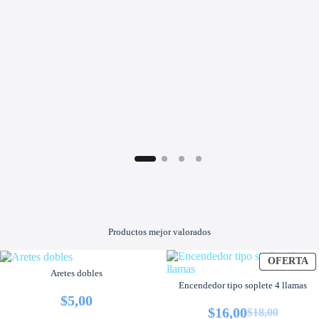
Productos mejor valorados
P
P
OFERTA
OFERTA
E
E
Aretes dobles
O
O
Encendedor tipo soplete 4 llamas
$
5,00
$
16,00
$
18,00