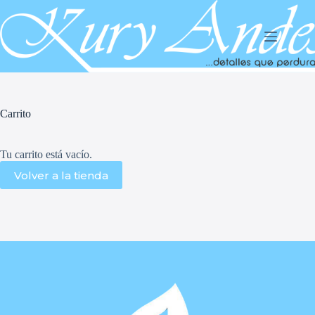
Saltar
al
contenido
Carrito
Tu carrito está vacío.
Volver a la tienda