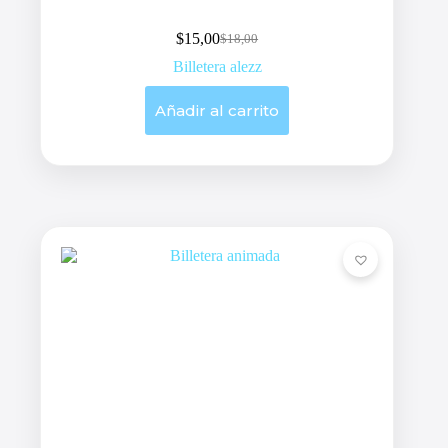
$
15,00
$
18,00
Original
Current
price
price
Billetera alezz
was:
is:
$18,00.
$15,00.
Añadir al carrito