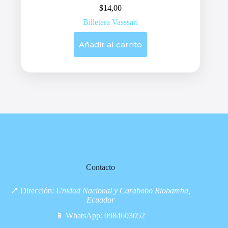
$
14,00
Billetera Vasssari
Añadir al carrito
Contacto
📍 Dirección:
Unidad Nacional y Carabobo Riobamba,
Ecuador
📱 WhatsApp:
0984603052