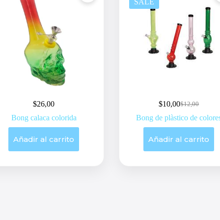
SALE
$
26,00
$
10,00
$
12,00
Original
Current
price
price
Bong calaca colorida
Bong de plàstico de colore
was:
is:
$12,00.
$10,00.
Añadir al carrito
Añadir al carrito