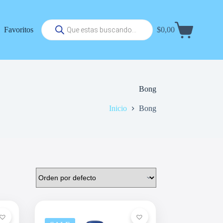
Búsqueda
Favoritos
$
0,00
de
Carrito
productos
de
compra
Bong
Inicio
Bong