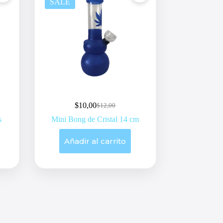
SALE
$
10,00
$
12,00
Original
Current
price
price
s
Mini Bong de Cristal 14 cm
was:
is:
$12,00.
$10,00.
Añadir al carrito