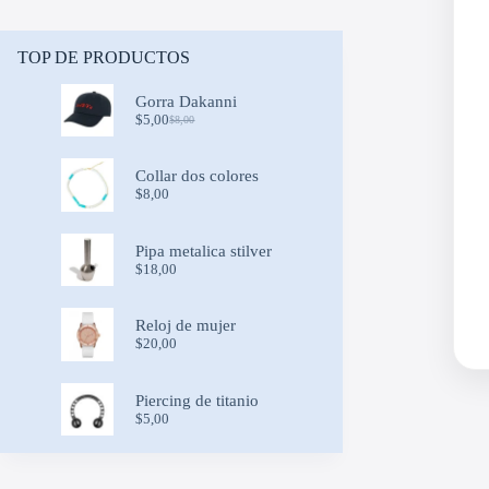
TOP DE PRODUCTOS
Gorra Dakanni
$
5,00
$
8,00
Original
Current
price
price
was:
is:
Collar dos colores
$8,00.
$5,00.
$
8,00
Pipa metalica stilver
$
18,00
Reloj de mujer
$
20,00
Piercing de titanio
$
5,00