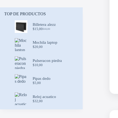
TOP DE PRODUCTOS
Billetera alezz
$
15,00
$
18,00
Original
Current
price
price
was:
is:
Mochila laptop
$18,00.
$15,00.
$
20,00
Pulseracon piedra
$
10,00
Pipas dedo
$
5,00
Reloj acuatico
$
32,00