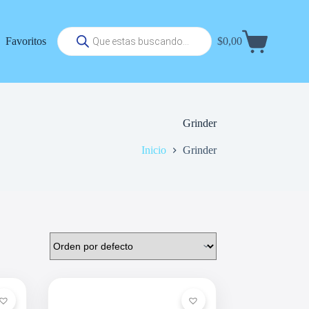
Búsqueda
Favoritos
$
0,00
de
Carrito
productos
de
compra
Grinder
Inicio
Grinder