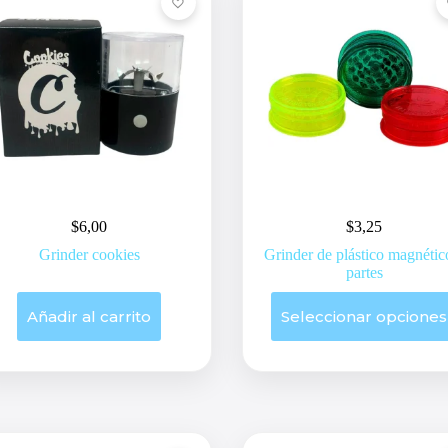
$
6,00
$
3,25
Grinder cookies
Grinder de plástico magnétic
partes
Este
Añadir al carrito
Seleccionar opciones
producto
tiene
múltiples
variantes.
Las
opciones
se
pueden