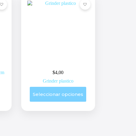
 cm
$
4,00
Grinder plastico
Este
Seleccionar opciones
producto
tiene
múltiples
variantes.
Las
opciones
se
pueden