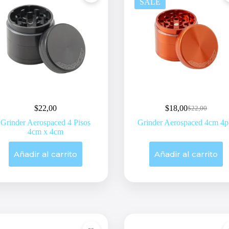
SALE
$
22,00
$
18,00
$
22,00
Original
Current
price
price
Grinder Aerospaced 4 Pisos
Grinder Aerospaced 4cm 4p
was:
is:
4cm x 4cm
$22,00.
$18,00.
Añadir al carrito
Añadir al carrito