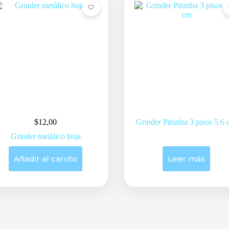
elegir
en
la
página
de
producto
$
12,00
Grinder Piranha 3 pisos 5.6
Grinder metàlico hoja
Añadir al carrito
Leer más