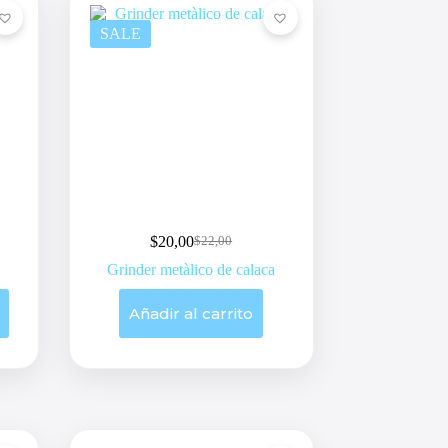
SALE
$
20,00
$
22,00
Original
Current
price
price
Grinder metàlico de calaca
was:
is:
$22,00.
$20,00.
Añadir al carrito