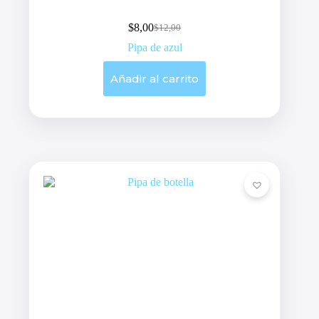
$
8,00
$
12,00
Original
Current
price
price
Pipa de azul
was:
is:
$12,00.
$8,00.
Añadir al carrito