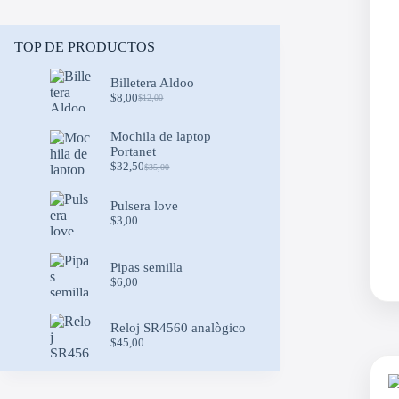
TOP DE PRODUCTOS
Billetera Aldoo
$
8,00
$
12,00
Original
Current
price
price
was:
is:
Mochila de laptop
$12,00.
$8,00.
Portanet
$
32,50
$
35,00
Original
Current
price
price
was:
is:
Pulsera love
$35,00.
$32,50.
$
3,00
Pipas semilla
$
6,00
Reloj SR4560 analògico
$
45,00