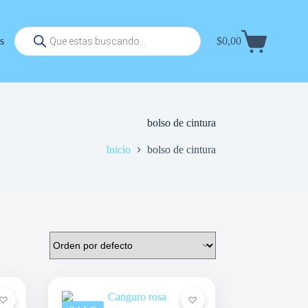
Búsqueda
s
$
0,00
de
Carrito
productos
de
compra
bolso de cintura
Inicio
bolso de cintura