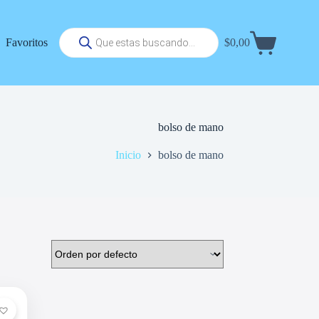
Búsqueda
Favoritos
$
0,00
de
Carrito
productos
de
compra
bolso de mano
Inicio
bolso de mano