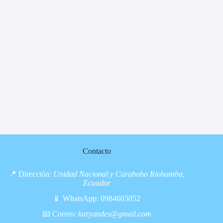
Contacto
📍 Dirección:
Unidad Nacional y Carabobo Riobamba,
Ecuador
📱 WhatsApp:
0984603052
📧 Correo:
kuryandes@gmail.com