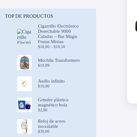
TOP DE PRODUCTOS
Cigarrillo Electrónico
Desechable 9000
Caladas – Bar Magic
Frutas Mixtas
Price
$
18,00
–
$
19,50
range:
$18,00
Mochila Transformers
through
$
10,99
$19,50
Anillo infinito
$
10,00
Grinder plástico
magnético bola
$
2,80
Reloj de acero
inoxidable
$
30,00