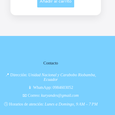
Añadir al carrito
Contacto
📍 Dirección:
Unidad Nacional y Carabobo Riobamba,
Ecuador
📱 WhatsApp:
0984603052
📧 Correo:
kuryandes@gmail.com
🕓 Horarios de atención:
Lunes a Domingo, 9 AM – 7 PM