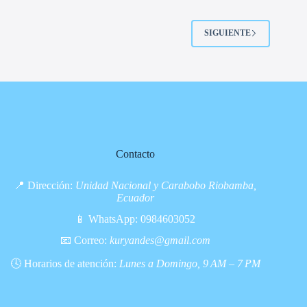
SIGUIENTE
Contacto
📍 Dirección:
Unidad Nacional y Carabobo Riobamba,
Ecuador
📱 WhatsApp:
0984603052
📧 Correo:
kuryandes@gmail.com
🕓 Horarios de atención:
Lunes a Domingo, 9 AM – 7 PM