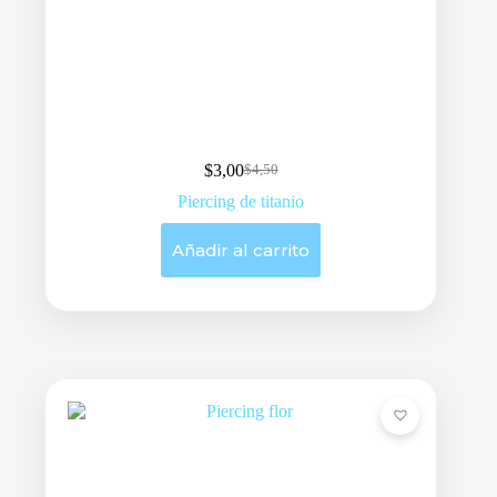
$
3,00
$
4,50
Original
Current
price
price
Piercing de titanio
was:
is:
$4,50.
$3,00.
Añadir al carrito