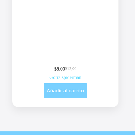
$
8,00
$
12,00
Original
Current
price
price
Gorra spiderman
was:
is:
$12,00.
$8,00.
Añadir al carrito