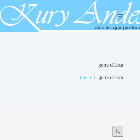
Saltar
al
contenido
gorra clásica
Inicio
gorra clásica