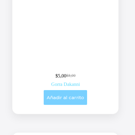
$
5,00
$
8,00
Original
Current
price
price
Gorra Dakanni
was:
is:
$8,00.
$5,00.
Añadir al carrito