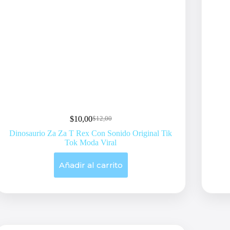
$
10,00
$
12,00
Original
Current
price
price
Dinosaurio Za Za T Rex Con Sonido Original Tik
was:
is:
Tok Moda Viral
$12,00.
$10,00.
Añadir al carrito