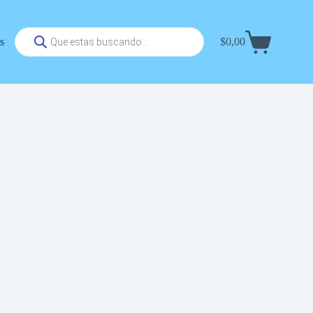
Búsqueda
s
$
0,00
de
Carrito
productos
de
compra