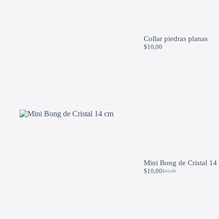
Collar piedras planas
$
10,00
Mini Bong de Cristal 14
$
10,00
$
12,00
Original
Current
price
price
was:
is:
$12,00.
$10,00.