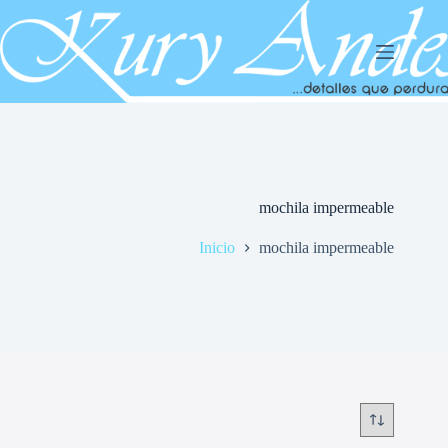
Saltar
al
contenido
mochila impermeable
Inicio
mochila impermeable