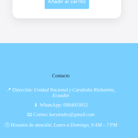
Añadir al carrito
Contacto
📍 Dirección:
Unidad Nacional y Carabobo Riobamba,
Ecuador
📱 WhatsApp:
0984603052
📧 Correo:
kuryandes@gmail.com
🕓 Horarios de atención:
Lunes a Domingo, 9 AM – 7 PM