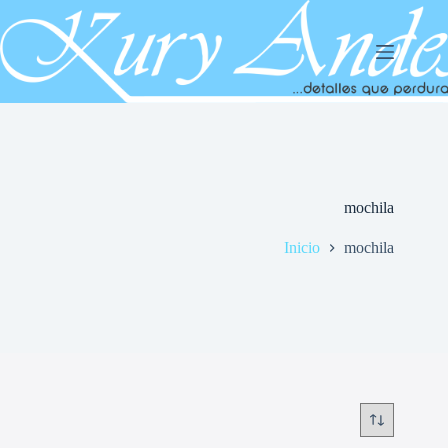
Saltar
al
contenido
mochila
Inicio
mochila