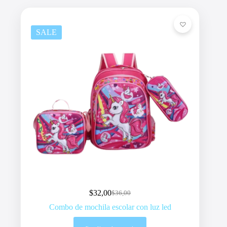
SALE
$
32,00
$
36,00
Original
Current
price
price
Combo de mochila escolar con luz led
was:
is:
$36,00.
$32,00.