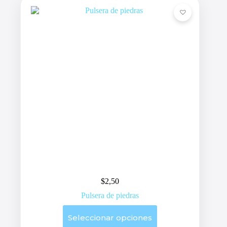
$
2,50
Pulsera de piedras
Este
Seleccionar opciones
producto