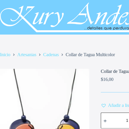
Saltar
al
contenido
Inicio
Artesanias
Cadenas
Collar de Tagua Multicolor
Collar de Tagu
$
16,00
Añadir a li
Collar
de
Tagua