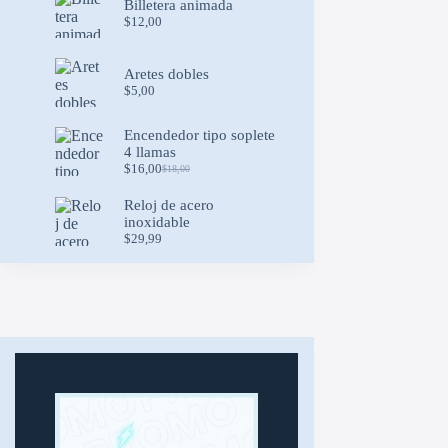
Billetera animada
$30,00.
$25,50.
$
12,00
Aretes dobles
$
5,00
Encendedor tipo soplete
4 llamas
$
16,00
$
18,00
Original
Current
price
price
Reloj de acero
was:
is:
inoxidable
$18,00.
$16,00.
$
29,99