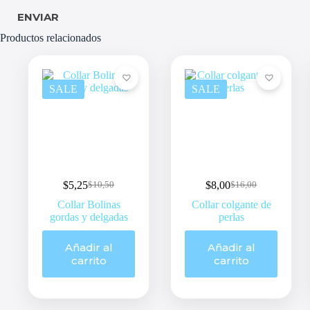
ENVIAR
Productos relacionados
SALE
SALE
$
5,25
$
8,00
$
10,50
$
16,00
Original
Current
Original
Current
price
price
price
price
Collar Bolinas
Collar colgante de
was:
is:
was:
is:
gordas y delgadas
perlas
$10,50.
$5,25.
$16,00.
$8,00.
Añadir al
Añadir al
carrito
carrito