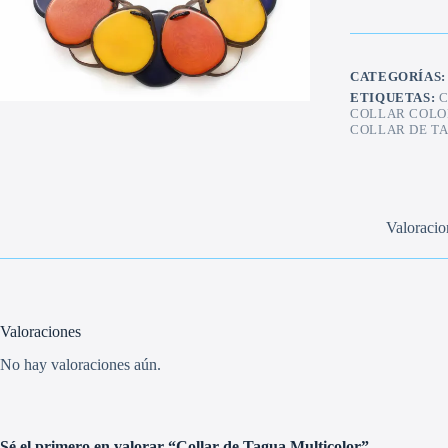
Multicolor
cantidad
CATEGORÍAS
ETIQUETAS:
COLLAR COLO
COLLAR DE T
Valoracio
Valoraciones
No hay valoraciones aún.
Sé el primero en valorar “Collar de Tagua Multicolor”