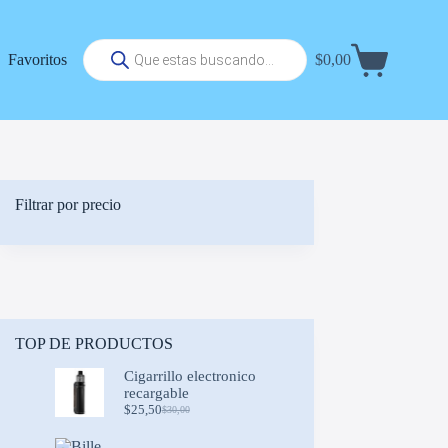
Búsqueda
Favoritos
$
0,00
de
Carrito
productos
de
compra
Filtrar por precio
TOP DE PRODUCTOS
Cigarrillo electronico
recargable
$
25,50
$
30,00
Original
Current
price
price
was:
is: