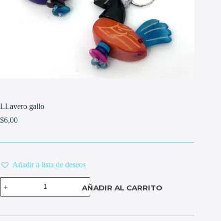
LLavero gallo
$
6,00
Añadir a lista de deseos
LLavero
AÑADIR AL CARRITO
gallo
cantidad