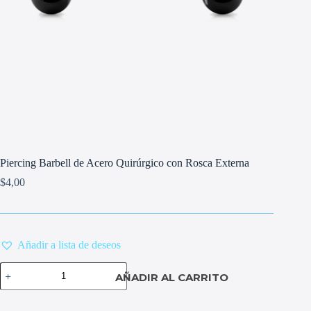
Piercing Barbell de Acero Quirúrgico con Rosca Externa
$
4,00
Añadir a lista de deseos
Piercing
AÑADIR AL CARRITO
Barbell
de
Acero