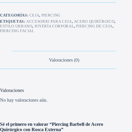
Quirúrgico
con
Rosca
CATEGORÍAS:
CEJA
,
PIERCING
Externa
cantidad
ETIQUETAS:
ACCESORIO PARA CEJA
,
ACERO QUIRÚRGICO
,
ESTILO URBANO
,
JOYERÍA CORPORAL
,
PIERCING DE CEJA
,
PIERCING FACIAL
Valoraciones (0)
Valoraciones
No hay valoraciones aún.
Sé el primero en valorar “Piercing Barbell de Acero
Quirúrgico con Rosca Externa”