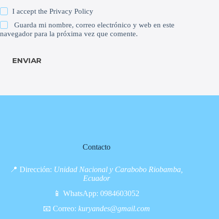
I accept the
Privacy Policy
Guarda mi nombre, correo electrónico y web en este
navegador para la próxima vez que comente.
ENVIAR
Contacto
📍 Dirección:
Unidad Nacional y Carabobo Riobamba,
Ecuador
📱 WhatsApp:
0984603052
📧 Correo:
kuryandes@gmail.com