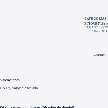
cantidad
CATEGORÍAS
ETIQUETAS:
A
URBANO
,
JOY
PIERCING DE 
Valoracio
Valoraciones
No hay valoraciones aún.
Sé el primero en valorar “Piercing de titanio”