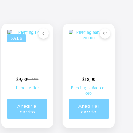
SALE
$
9,00
$
18,00
$
12,00
Original
Current
price
price
Piercing flor
Piercing bañado en
was:
is:
oro
$12,00.
$9,00.
Añadir al
Añadir al
carrito
carrito