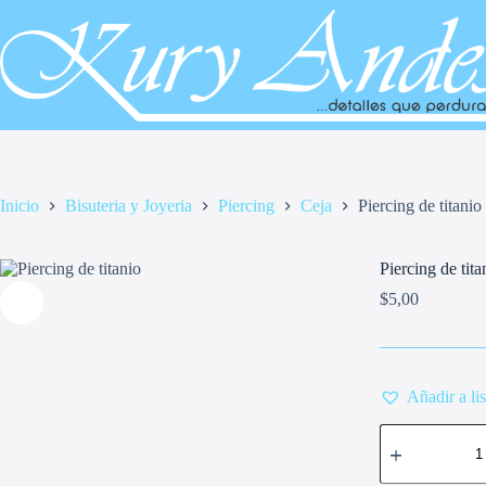
Saltar
al
contenido
Inicio
Bisuteria y Joyeria
Piercing
Ceja
Piercing de titanio
Piercing de tita
$
5,00
Añadir a li
Piercing
de
titanio