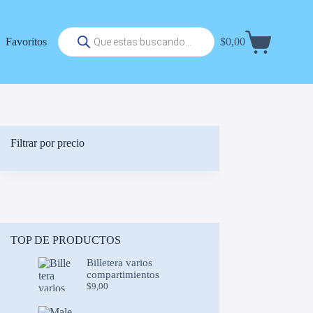
Búsqueda
Favoritos
$
0,00
de
Carrito
productos
de
compra
Filtrar por precio
TOP DE PRODUCTOS
Billetera varios
compartimientos
$
9,00