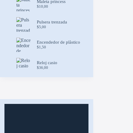
Maleta princess
$
10,00
Pulsera trenzada
$
5,00
Encendedor de plàstico
$
1,50
Reloj casio
$
36,00