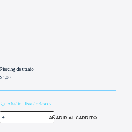
Piercing de titanio
$
4,00
Añadir a lista de deseos
Piercing
AÑADIR AL CARRITO
de
titanio
cantidad