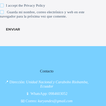
I accept the
Privacy Policy
Guarda mi nombre, correo electrónico y web en este
navegador para la próxima vez que comente.
ENVIAR
Contacto
📍 Dirección:
Unidad Nacional y Carabobo Riobamba,
Ecuador
📱 WhatsApp:
0984603052
📧 Correo:
kuryandes@gmail.com