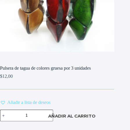
Pulsera de tagua de colores gruesa por 3 unidades
$
12,00
Añadir a lista de deseos
Pulsera
AÑADIR AL CARRITO
de
tagua
de