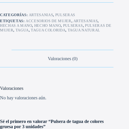
colores
gruesa
por
CATEGORÍAS:
ARTESANIAS
,
PULSERAS
3
unidades
ETIQUETAS:
ACCESORIOS DE MUJER
,
ARTESANIAS
,
HECHAS A MANO
,
HECHO MANO
,
PULSERAS
,
PULSERAS DE
cantidad
MUJER
,
TAGUA
,
TAGUA COLORIDA
,
TAGUA NATURAL
Valoraciones (0)
Valoraciones
No hay valoraciones aún.
Sé el primero en valorar “Pulsera de tagua de colores
gruesa por 3 unidades”