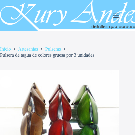
Saltar
al
contenido
Inicio
Artesanias
Pulseras
Pulsera de tagua de colores gruesa por 3 unidades