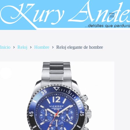
Saltar
al
contenido
Inicio
Reloj
Hombre
Reloj elegante de hombre