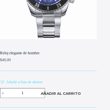
Reloj elegante de hombre
$
40,00
Añadir a lista de deseos
Reloj
AÑADIR AL CARRITO
elegante
de
hombre
cantidad