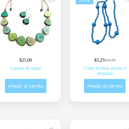
SALE
$
25,00
$
5,25
$
10,50
Original
Current
price
price
Cadena de tagua
Collar Bolinas gordas y
was:
is:
delgadas
$10,50.
$5,25.
Añadir al carrito
Añadir al carrito