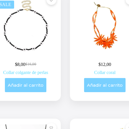
SALE
$
8,00
$
12,00
$
16,00
Original
Current
price
price
Collar colgante de perlas
Collar coral
was:
is:
$16,00.
$8,00.
Añadir al carrito
Añadir al carrito