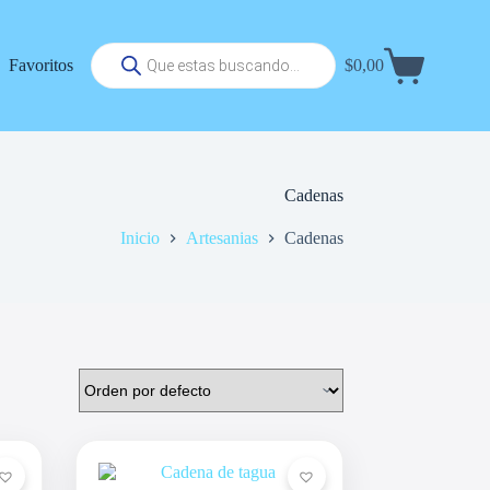
Búsqueda
Favoritos
$
0,00
de
Carrito
productos
de
compra
Cadenas
Inicio
Artesanias
Cadenas