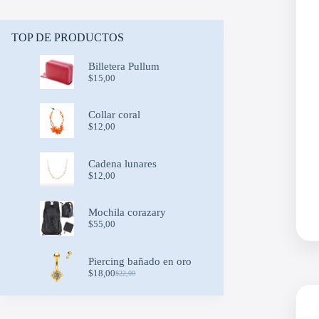
TOP DE PRODUCTOS
Billetera Pullum
$
15,00
Collar coral
$
12,00
Cadena lunares
$
12,00
Mochila corazary
$
55,00
Piercing bañado en oro
$
18,00
$
22,00
Original
Current
price
price
was:
is:
$22,00.
$18,00.