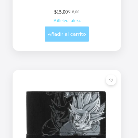
$
15,00
$
18,00
Original
Current
price
price
Billetera alezz
was:
is:
$18,00.
$15,00.
Añadir al carrito