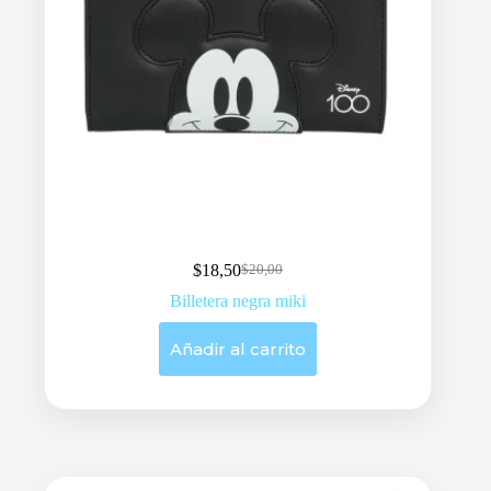
$
18,50
$
20,00
Original
Current
price
price
Billetera negra miki
was:
is:
$20,00.
$18,50.
Añadir al carrito