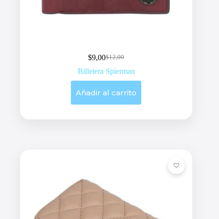
$
9,00
$
12,00
Original
Current
price
price
Billetera Spierman
was:
is:
$12,00.
$9,00.
Añadir al carrito