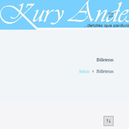
Saltar
al
contenido
Billeteras
Inicio
Billeteras