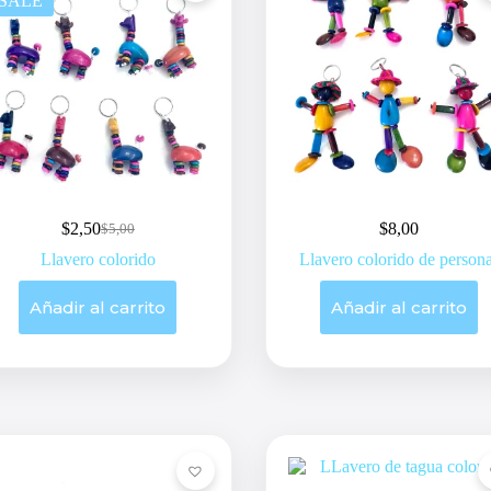
SALE
$
2,50
$
8,00
$
5,00
Original
Current
price
price
Llavero colorido
Llavero colorido de person
was:
is:
$5,00.
$2,50.
Añadir al carrito
Añadir al carrito