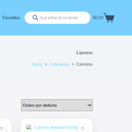
Búsqueda
Favoritos
$
0,00
de
Carrito
productos
de
compra
Llaveros
Inicio
Artesanias
Llaveros