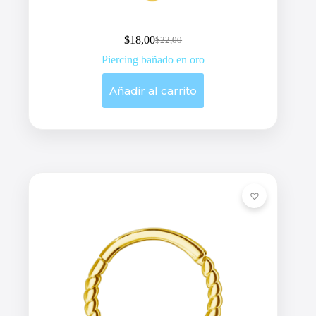
$
18,00
$
22,00
Original
Current
price
price
Piercing bañado en oro
was:
is:
$22,00.
$18,00.
Añadir al carrito