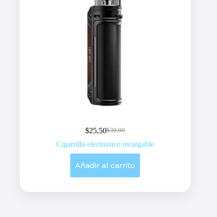
de
producto
$
25,50
$
30,00
Original
Current
price
price
Cigarrillo electronico recargable
was:
is:
$30,00.
$25,50.
Añadir al carrito