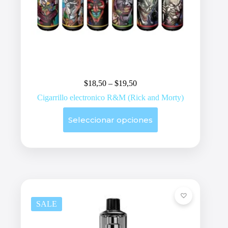
Price
$
18,50
–
$
19,50
range:
Cigarrillo electronico R&M (Rick and Morty)
$18,50
through
Este
Seleccionar opciones
$19,50
producto
tiene
múltiples
variantes.
Las
opciones
se
pueden
elegir
en
SALE
la
página