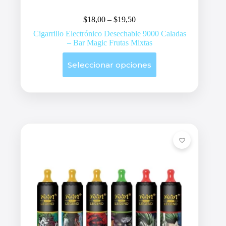
Price
$
18,00
–
$
19,50
range:
Cigarrillo Electrónico Desechable 9000 Caladas
$18,00
– Bar Magic Frutas Mixtas
through
$19,50
Este
Seleccionar opciones
producto
tiene
múltiples
variantes.
Las
opciones
se
pueden
elegir
en
la
página
de
producto