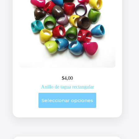
$
4,00
Anillo de tagua rectangular
Este
Seleccionar opciones
producto
tiene
múltiples
variantes.
Las
opciones
se