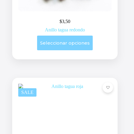
$
3,50
Anillo tagua redondo
Este
Seleccionar opciones
producto
tiene
múltiples
variantes.
Las
opciones
se
pueden
elegir
en
SALE
la
página
de
producto