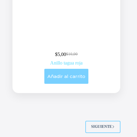
$
5,00
$
10,00
Original
Current
price
price
Anillo tagua roja
was:
is:
$10,00.
$5,00.
Añadir al carrito
SIGUIENTE