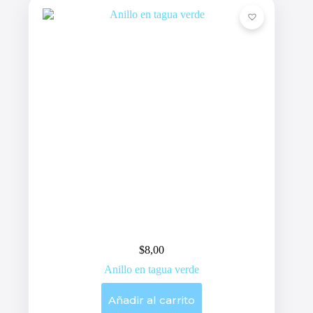
pueden
elegir
en
la
página
de
producto
$
8,00
Anillo en tagua verde
Añadir al carrito