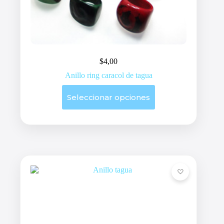
$
4,00
Anillo ring caracol de tagua
Este
Seleccionar opciones
producto
tiene
múltiples
variantes.
Las
opciones
se
pueden
elegir
en
la
página
de
producto