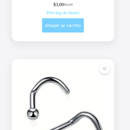
$
3,00
$
4,50
Original
Current
price
price
Piercing de titanio
was:
is:
$4,50.
$3,00.
Añadir al carrito