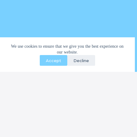
Contacto
We use cookies to ensure that we give you the best experience on
our website.
📍 Dirección:
Unidad Nacional y Carabobo Riobamba,
Accept
Decline
Ecuador
📱 WhatsApp:
0984603052
📧 Correo:
kuryandes@gmail.com
🕓 Horarios de atención:
Lunes a Domingo, 9 AM – 7 PM
Servicios
Carrito