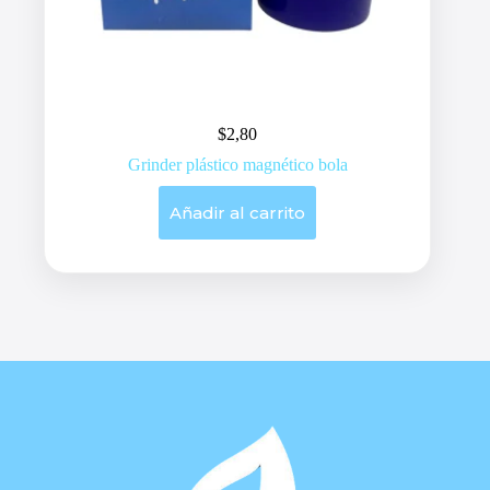
$
2,80
Grinder plástico magnético bola
Añadir al carrito