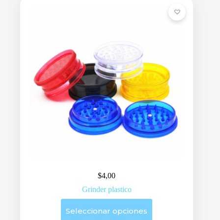
pueden
elegir
en
la
página
de
producto
$
4,00
Grinder plastico
Este
Seleccionar opciones
producto