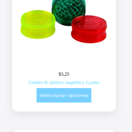
$
3,25
Grinder de plástico magnético 3 partes
Este
Seleccionar opciones
producto
tiene
múltiples
variantes.
Las
opciones
se