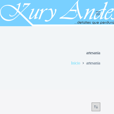
Saltar
al
contenido
artesania
Inicio
artesania