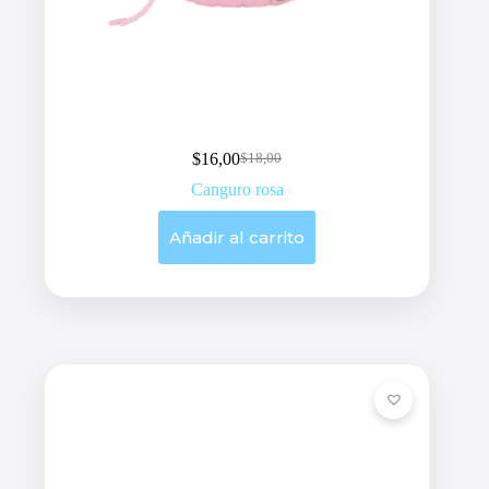
$
16,00
$
18,00
Original
Current
price
price
Canguro rosa
was:
is:
$18,00.
$16,00.
Añadir al carrito