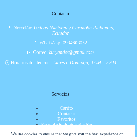
Contacto
📍 Dirección:
Unidad Nacional y Carabobo Riobamba,
Ecuador
📱 WhatsApp:
0984603052
📧 Correo:
kuryandes@gmail.com
🕓 Horarios de atención:
Lunes a Domingo, 9 AM – 7 PM
Servicios
Carrito
Contacto
Favoritos
Formulario de Suscripción
Inicio
We use cookies to ensure that we give you the best experience on
Nosotros