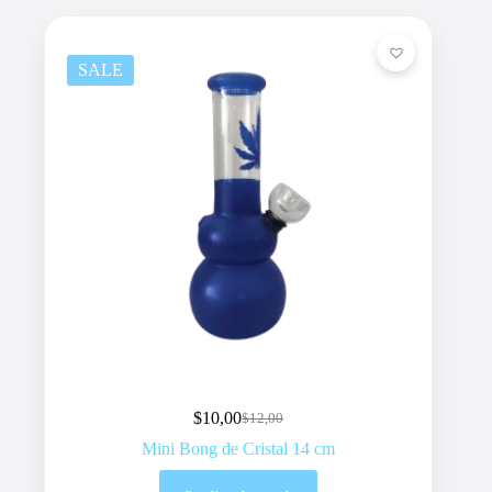
SALE
$
10,00
$
12,00
Original
Current
price
price
Mini Bong de Cristal 14 cm
was:
is:
$12,00.
$10,00.