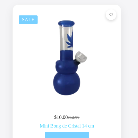
SALE
$
10,00
$
12,00
Original
Current
price
price
Mini Bong de Cristal 14 cm
was:
is:
$12,00.
$10,00.