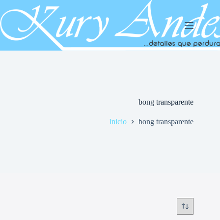
Saltar
al
contenido
bong transparente
Inicio
bong transparente