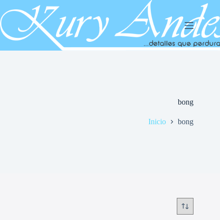
Saltar
al
contenido
bong
Inicio
bong