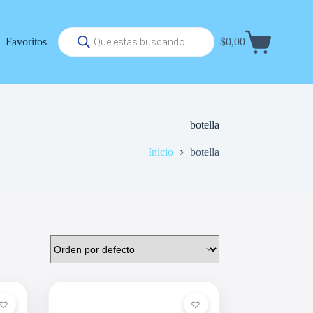
Búsqueda
Favoritos
$
0,00
de
Carrito
productos
de
compra
botella
Inicio
botella