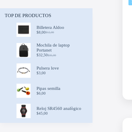
TOP DE PRODUCTOS
Billetera Aldoo
$
8,00
$
12,00
Original
Current
price
price
was:
is:
Mochila de laptop
$12,00.
$8,00.
Portanet
$
32,50
$
35,00
Original
Current
price
price
was:
is:
Pulsera love
$35,00.
$32,50.
$
3,00
Pipas semilla
$
6,00
Reloj SR4560 analògico
$
45,00