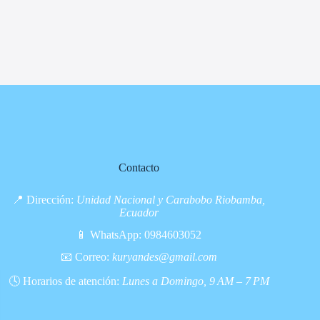
Contacto
📍 Dirección:
Unidad Nacional y Carabobo Riobamba,
Ecuador
📱 WhatsApp:
0984603052
📧 Correo:
kuryandes@gmail.com
🕓 Horarios de atención:
Lunes a Domingo, 9 AM – 7 PM