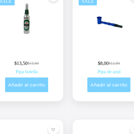
SALE
SALE
$
13,50
$
8,00
$
15,00
$
12,00
Original
Current
Original
Current
price
price
price
price
Pipa botella
Pipa de azul
was:
is:
was:
is:
$15,00.
$13,50.
$12,00.
$8,00.
Añadir al carrito
Añadir al carrito