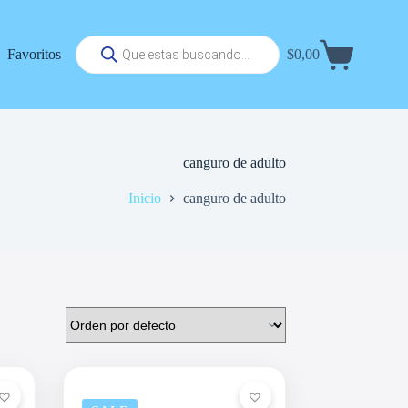
Búsqueda
Favoritos
$
0,00
de
Carrito
productos
de
compra
canguro de adulto
Inicio
canguro de adulto