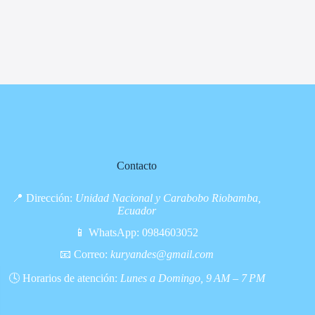
Contacto
📍 Dirección:
Unidad Nacional y Carabobo Riobamba,
Ecuador
📱 WhatsApp:
0984603052
📧 Correo:
kuryandes@gmail.com
🕓 Horarios de atención:
Lunes a Domingo, 9 AM – 7 PM