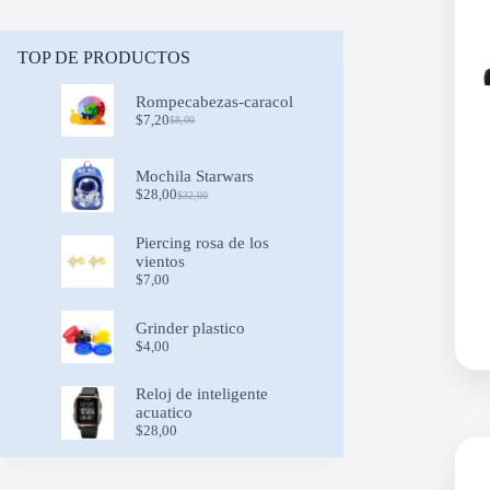
TOP DE PRODUCTOS
Rompecabezas-caracol
$
7,20
$
8,00
Original
Current
price
price
was:
is:
Mochila Starwars
$8,00.
$7,20.
$
28,00
$
32,00
Original
Current
price
price
was:
is:
Piercing rosa de los
$32,00.
$28,00.
vientos
$
7,00
Grinder plastico
$
4,00
Reloj de inteligente
acuatico
$
28,00