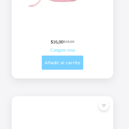
$
16,00
$
18,00
Original
Current
price
price
Canguro rosa
was:
is:
$18,00.
$16,00.
Añadir al carrito