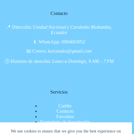
Contacto
📍 Dirección:
Unidad Nacional y Carabobo Riobamba,
Ecuador
📱 WhatsApp:
0984603052
📧 Correo:
kuryandes@gmail.com
🕓 Horarios de atención:
Lunes a Domingo, 9 AM – 7 PM
Servicios
Carrito
Contacto
Favoritos
Formulario de Suscripción
Inicio
We use cookies to ensure that we give you the best experience on
Nosotros