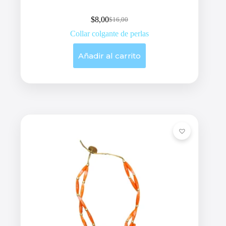
$
8,00
$
16,00
Original
Current
price
price
Collar colgante de perlas
was:
is:
$16,00.
$8,00.
Añadir al carrito