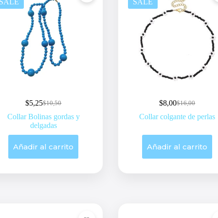
SALE
SALE
$
5,25
$
8,00
$
10,50
$
16,00
Original
Current
Original
Current
price
price
price
price
Collar Bolinas gordas y
Collar colgante de perlas
was:
is:
was:
is:
delgadas
$10,50.
$5,25.
$16,00.
$8,00.
Añadir al carrito
Añadir al carrito