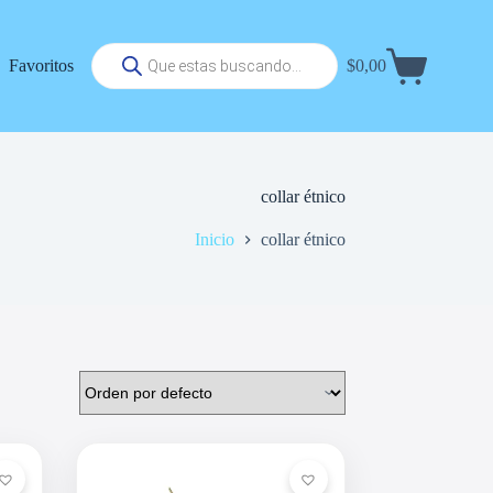
Búsqueda
Favoritos
$
0,00
de
Carrito
productos
de
compra
collar étnico
Inicio
collar étnico