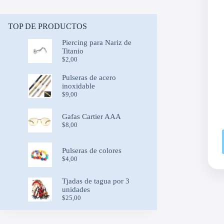
TOP DE PRODUCTOS
Piercing para Nariz de
Titanio
$
2,00
Pulseras de acero
inoxidable
$
9,00
Gafas Cartier AAA
$
8,00
Pulseras de colores
$
4,00
Tjadas de tagua por 3
unidades
$
25,00