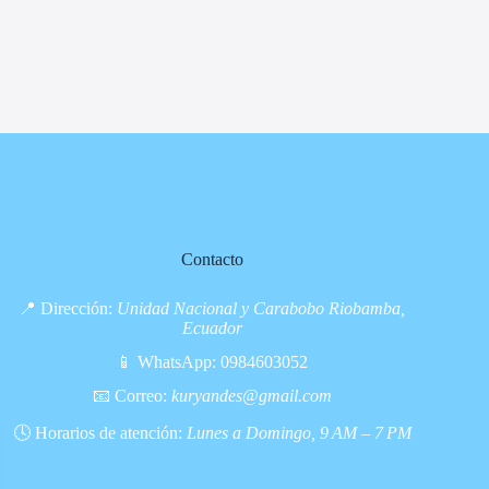
Contacto
📍 Dirección:
Unidad Nacional y Carabobo Riobamba,
Ecuador
📱 WhatsApp:
0984603052
📧 Correo:
kuryandes@gmail.com
🕓 Horarios de atención:
Lunes a Domingo, 9 AM – 7 PM