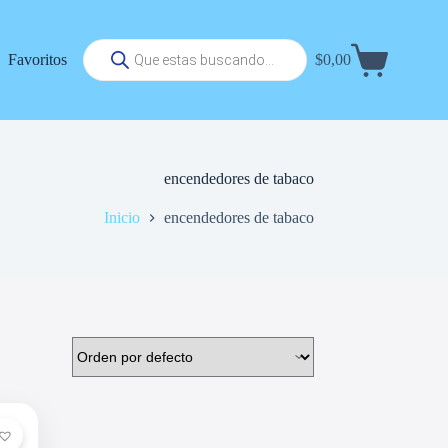
Búsqueda
Favoritos
$
0,00
de
Carrito
productos
de
compra
encendedores de tabaco
Inicio
encendedores de tabaco