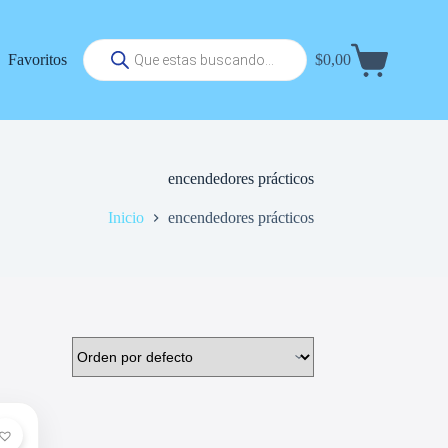
Búsqueda
Favoritos
$
0,00
de
Carrito
productos
de
compra
encendedores prácticos
Inicio
encendedores prácticos