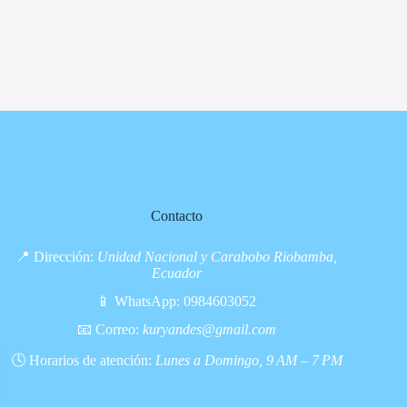
Contacto
📍 Dirección:
Unidad Nacional y Carabobo Riobamba,
Ecuador
📱 WhatsApp:
0984603052
📧 Correo:
kuryandes@gmail.com
🕓 Horarios de atención:
Lunes a Domingo, 9 AM – 7 PM