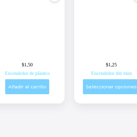
$
1,50
$
1,25
Encendedor de plàstico
Encendedor diir mini
Este
Añadir al carrito
Seleccionar opciones
producto
tiene
múltiples
variantes.
Las
opciones
se
pueden
elegir
en