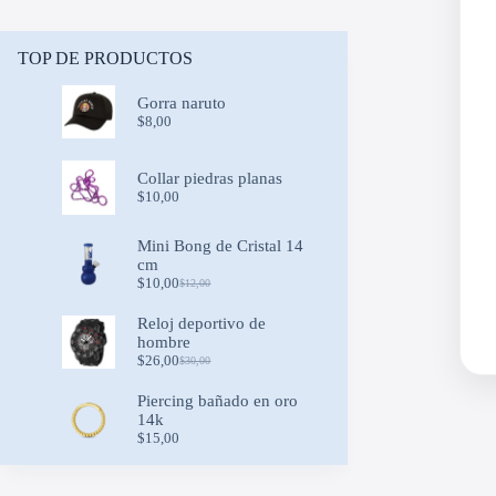
TOP DE PRODUCTOS
Gorra naruto
$
8,00
Collar piedras planas
$
10,00
Mini Bong de Cristal 14
cm
$
10,00
$
12,00
Original
Current
price
price
Reloj deportivo de
was:
is:
hombre
$12,00.
$10,00.
$
26,00
$
30,00
Original
Current
price
price
Piercing bañado en oro
was:
is:
14k
$30,00.
$26,00.
$
15,00