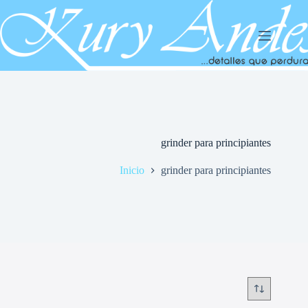
Saltar
al
contenido
grinder para principiantes
Inicio
grinder para principiantes