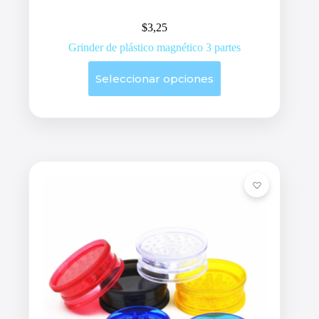
$
3,25
Grinder de plástico magnético 3 partes
Este
Seleccionar opciones
producto
tiene
múltiples
variantes.
Las
opciones
se
pueden
elegir
en
la
página
de
producto