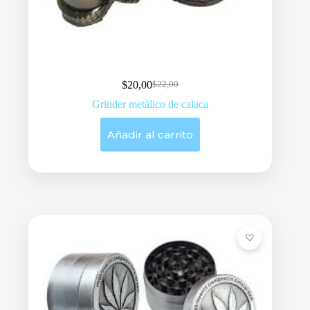
$
20,00
$
22,00
Original
Current
price
price
Grinder metàlico de calaca
was:
is:
$22,00.
$20,00.
Añadir al carrito