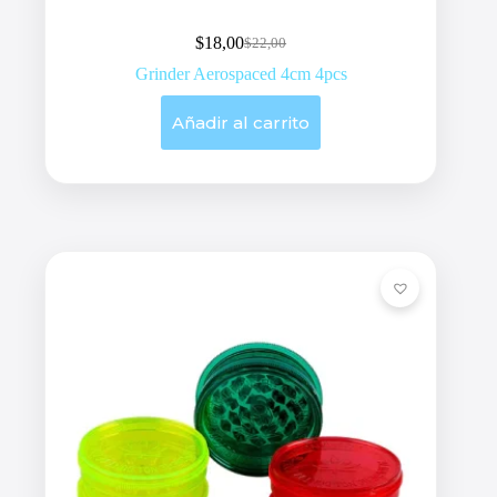
$
18,00
$
22,00
Original
Current
price
price
Grinder Aerospaced 4cm 4pcs
was:
is:
$22,00.
$18,00.
Añadir al carrito