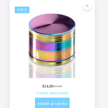
SALE
$
14,00
$
16,00
Original
Current
price
price
Grinder metal kendal
was:
is:
$16,00.
$14,00.
Añadir al carrito