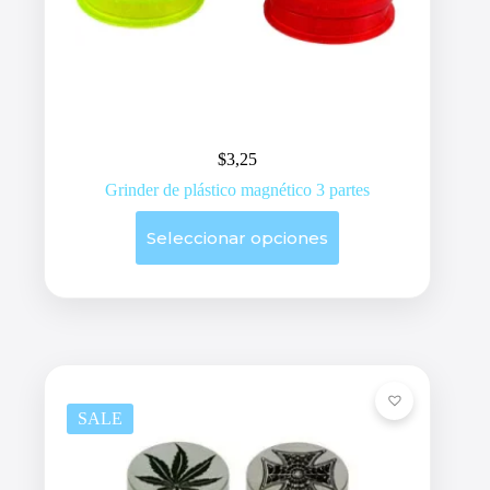
$
3,25
Grinder de plástico magnético 3 partes
Este
Seleccionar opciones
producto
tiene
múltiples
variantes.
Las
opciones
se
pueden
elegir
en
SALE
la
página
de