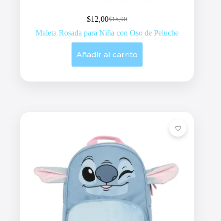
$
12,00
$
15,00
Original
Current
price
price
Maleta Rosada para Niña con Oso de Peluche
was:
is:
$15,00.
$12,00.
Añadir al carrito