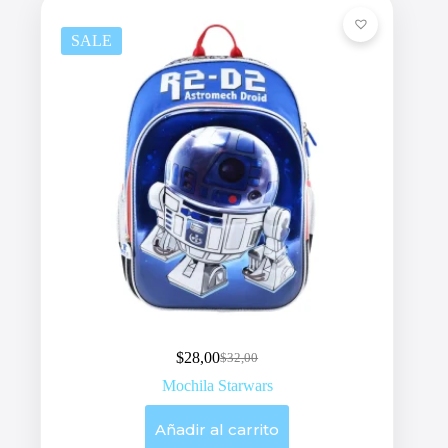
SALE
$
28,00
$
32,00
Original
Current
price
price
Mochila Starwars
was:
is:
$32,00.
$28,00.
Añadir al carrito