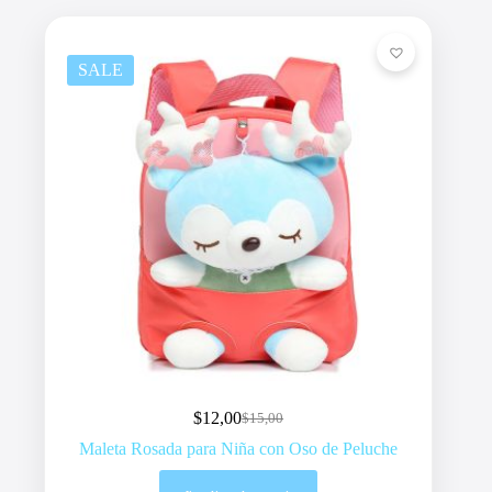
SALE
$
12,00
$
15,00
Original
Current
price
price
Maleta Rosada para Niña con Oso de Peluche
was:
is:
$15,00.
$12,00.