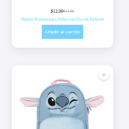
$
12,00
$
15,00
Original
Current
price
price
Maleta Rosada para Niña con Oso de Peluche
was:
is:
$15,00.
$12,00.
Añadir al carrito