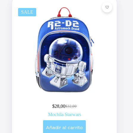
SALE
$
28,00
$
32,00
Original
Current
price
price
Mochila Starwars
was:
is:
$32,00.
$28,00.
Añadir al carrito