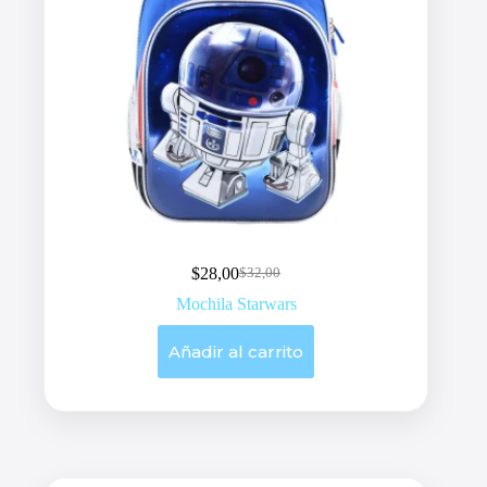
$
28,00
$
32,00
Original
Current
price
price
Mochila Starwars
was:
is:
$32,00.
$28,00.
Añadir al carrito