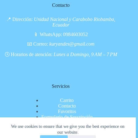
Contacto
📍 Dirección:
Unidad Nacional y Carabobo Riobamba,
Ecuador
📱 WhatsApp:
0984603052
📧 Correo:
kuryandes@gmail.com
🕓 Horarios de atención:
Lunes a Domingo, 9 AM – 7 PM
Servicios
Carrito
Contacto
Favoritos
Formulario de Suscripción
Inicio
We use cookies to ensure that we give you the best experience on
Nosotros
our website.
Pagina de pago