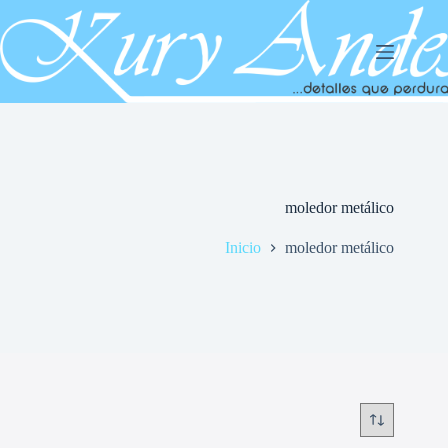
Saltar
al
contenido
moledor metálico
Inicio
moledor metálico