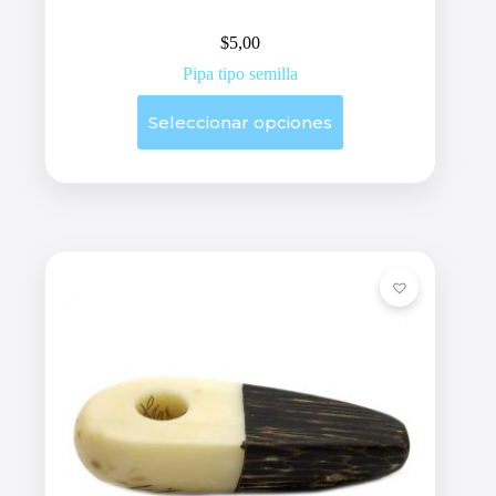
$
5,00
Pipa tipo semilla
Este
Seleccionar opciones
producto
tiene
múltiples
variantes.
Las
opciones
se
pueden
elegir
en
la
página
de
producto