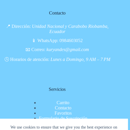
Contacto
📍 Dirección:
Unidad Nacional y Carabobo Riobamba,
Ecuador
📱 WhatsApp:
0984603052
📧 Correo:
kuryandes@gmail.com
🕓 Horarios de atención:
Lunes a Domingo, 9 AM – 7 PM
Servicios
Carrito
Contacto
Favoritos
Formulario de Suscripción
Inicio
We use cookies to ensure that we give you the best experience on
Nosotros