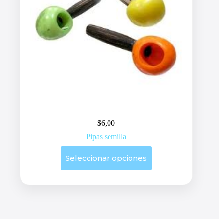
$
6,00
Pipas semilla
Este
Seleccionar opciones
producto
tiene
múltiples
variantes.
Las
opciones
se